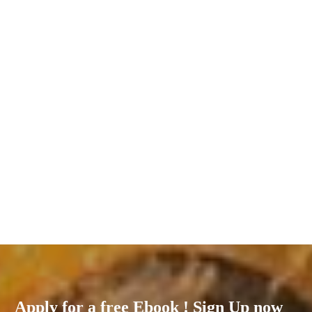
El Entrevistado Hoy tengo el placer de contar con la presencia y la
inestimable participación de Santiago Molina. Él también es biólogo,
especializado en la gestión ambiental y
Read More
Apply for a free Ebook ! Sign Up now