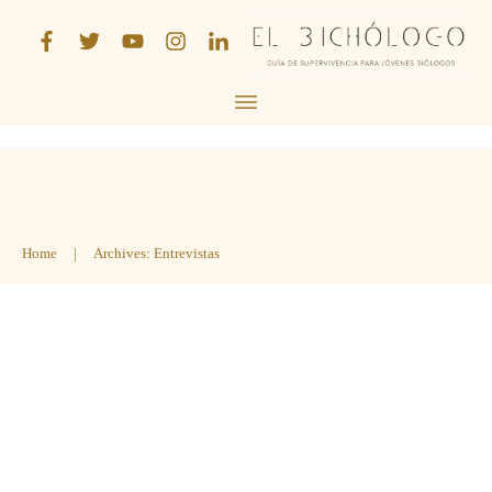
Home
|
Archives: Entrevistas
[ENTREVISTA] Descubriendo la
industria farmacéutica con José
Manuel Molina
Entrevistas
,
Podcast