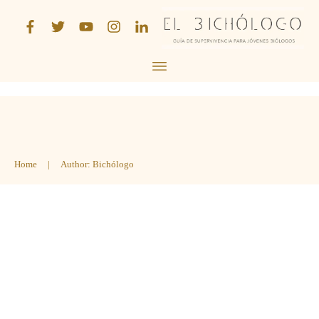
Home
|
Author:
Bichólogo
[Entrevista] Talento Remerckable,
con Paz Alvarado
Podcast